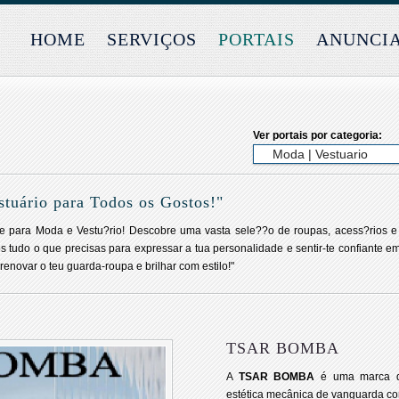
HOME
SERVIÇOS
PORTAIS
ANUNCI
Ver portais por categoria:
stuário para Todos os Gostos!"
ne para Moda e Vestu?rio! Descobre uma vasta sele??o de roupas, acess?rios e
os tudo o que precisas para expressar a tua personalidade e sentir-te confiante 
renovar o teu guarda-roupa e brilhar com estilo!"
TSAR BOMBA
A
TSAR BOMBA
é uma marca d
estética mecânica de vanguarda c