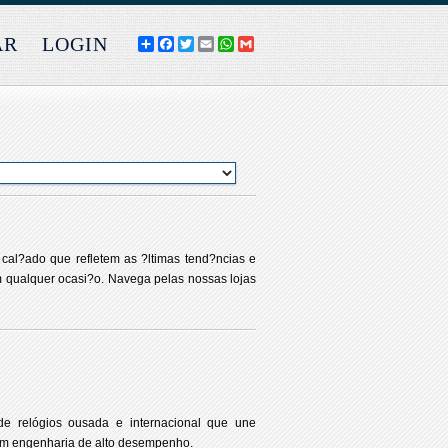
AR
LOGIN
COMPARTILHE
FACEBOOK
TWITTER
EMAIL
WHATSAPP
GMAIL
 cal?ado que refletem as ?ltimas tend?ncias e
em qualquer ocasi?o. Navega pelas nossas lojas
e relógios ousada e internacional que une
om engenharia de alto desempenho.