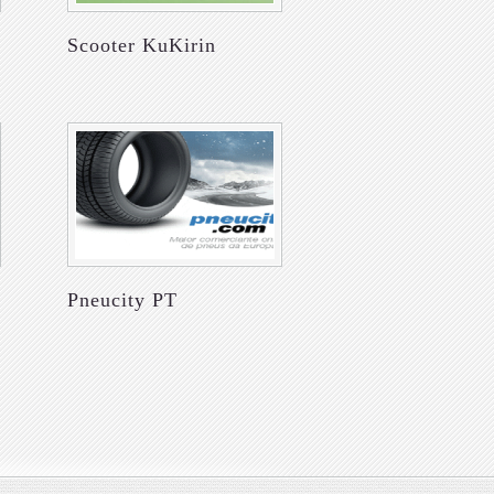
Scooter KuKirin
Pneucity PT