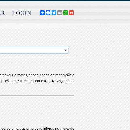
AR
LOGIN
COMPARTILHE
FACEBOOK
TWITTER
EMAIL
WHATSAPP
GMAIL
utomóveis e motos, desde peças de reposição e
o estado e a rodar com estilo. Navega pelas
rnou-se uma das empresas líderes no mercado