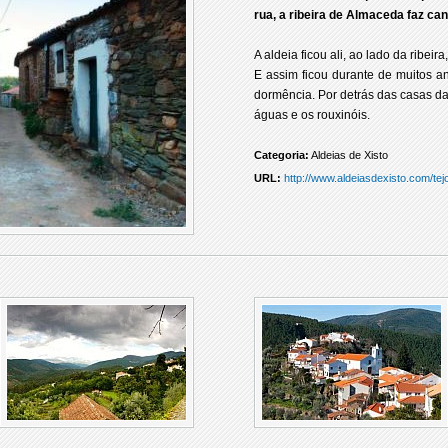
rua, a ribeira de Almaceda faz can
A aldeia ficou ali, ao lado da ribeira
E assim ficou durante de muitos a
dormência. Por detrás das casas da 
águas e os rouxinóis.
Categoria:
Aldeias de Xisto
URL:
http://www.aldeiasdexisto.com/te