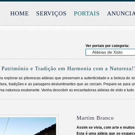
HOME
SERVIÇOS
PORTAIS
ANUNCI
Ver portais por categoria:
: Património e Tradição em Harmonia com a Natureza!
ara explorar as pitorescas aldeias que preservam a autenticidade e a beleza do xi
cultura, tradições e as paisagens deslumbrantes que as cercam. Prepare-se para
ma natureza exuberante. Venha descobrir as encantadoras aldeias de xisto e tudo 
Martim Branco
Assim se vivia, com arte e muitos
Esta é uma aldeia que se esquec