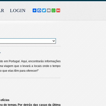
AR
LOGIN
COMPARTILHE
FACEBOOK
TWITTER
EMAIL
WHATSAPP
GMAIL
"
sto em Portugal. Aqui, encontrarás informações
 uma viagem que o levará a locais onde o tempo
o que elas têm para oferecer!"
 ofícios
eu do tempo. Por detrás das casas da última