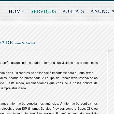
HOME
SERVIÇOS
PORTAIS
ANUNCI
IDADE
para PortaisWeb
 serão usadas para o ajudar a tornar a sua visita no nosso site o mais
oais dos utilizadores do nosso site é importante para o PortaisWeb.
deste Acordo de privacidade. A equipa do Portais web reserva-se ao
révio. Deste modo, recomendamos que consulte a nossa política de
 sempre atualizado.
izamos informação contida nos anúncios. A informação contida nos
rotocol), o seu ISP (Internet Service Provider, como o Sapo, Clix, ou
o website (como o Internet Explorer ou o Firefox), o tempo da sua visita