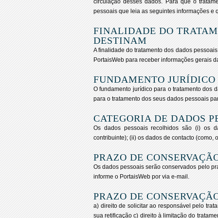
circulação desses dados. Para que o tratamen
pessoais que leia as seguintes informações e q
FINALIDADE DO TRATAM
DESTINAM
A finalidade do tratamento dos dados pessoais 
PortaisWeb para receber informações gerais 
FUNDAMENTO JURÍDICO
O fundamento jurídico para o tratamento dos d
para o tratamento dos seus dados pessoais para
CATEGORIA DE DADOS P
Os dados pessoais recolhidos são (i) os d
contribuinte); (ii) os dados de contacto (como, o
PRAZO DE CONSERVAÇÃO
Os dados pessoais serão conservados pelo prazo
informe o
PortaisWeb
por via e-mail.
PRAZO DE CONSERVAÇÃO
a) direito de solicitar ao responsável pelo tr
sua retificação c) direito à limitação do tratam