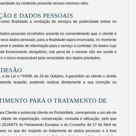
rivacidade ou conteúdo presente nesses mesmos sites.
ÇÃO E DADOS PESSOAIS
como finalidade a contração de serviços de publicidade online no
dados pessoais recolhidos assenta no consentimento que o cliente e
s seus dados pessoais, para a finalidade supra enunciada, no momento
erve e pedido de informação para o serviço a contratar. Os dados cujo
 de fornecimento obrigatório, sob pena de o mesmo não ser aceite e
 é o único responsável pela veracidade dos dados prestados.
ADESÃO
 e da Lei n.º 69/98, de 28 de Outubro, é garantido ao cliente o direito
mente respeito, podendo realizar diretamente a sua correção ou
TIMENTO PARA O TRATAMENTO DE
a Cliente e potencial cliente no PortaisWeb, corresponde a um ato de
objeto de organização, conservação, consulta e utilização, pelo que
E) 2016/679 do Parlamento Europeu e do Conselho de 27 de Abril de
ares no que diz respeito ao tratamento de dados pessoais e à livre