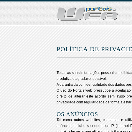
POLÍTICA DE PRIVAC
Todas as suas informações pessoais recolhidas,
produtiva e agradável possível.
A garantia da confidencialidade dos dados pess
O uso do Portais web pressupõe a aceitação 
direito de alterar este acordo sem aviso p
privacidade com regularidade de forma a estar
OS ANÚNCIOS
Tal como outros websites, coletamos e util
anúncios, inclui o seu endereço IP (Internet P
outro), o browser que utilizou ao visitar o noss