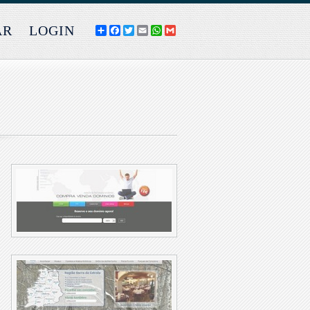
AR
LOGIN
COMPARTILHE
FACEBOOK
TWITTER
EMAIL
WHATSAPP
GMAIL