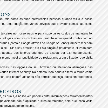
CONS
ão, tais como as suas preferências pessoas quando visita o nosso
p, ou uma ligação em vários serviços que providenciamos, tais como
terceiros no nosso website para suportar os custos de manutenção.
r tecnologias como os cookies e/ou web beacons quando publicitam no
icitários (como o Google através do Google AdSense) também recebam
o seu ISP, o seu browser, etc. Esta função é geralmente utilizada para
a apenas aos leitores oriundos de Lisboa por ex.) ou apresentar
r (como mostrar publicidade de restaurante a um utilizador que visita
ookies, nas opções do seu browser, ou efetuando alterações nas
orton Internet Security. No entanto, isso poderá alterar a forma como
tes. Isso poderá afetar ou não permitir que faça logins em programas,
ERCEIROS
s, os quais, a nosso ver, podem conter informações / ferramentas úteis
 privacidade não é aplicada a sites de terceiros, pelo que, caso visite
ica de privacidade do mesmo.