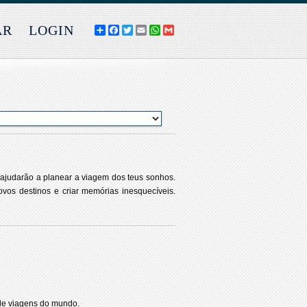
AR
LOGIN
COMPARTILHE
FACEBOOK
TWITTER
EMAIL
WHATSAPP
GMAIL
 ajudarão a planear a viagem dos teus sonhos.
ovos destinos e criar memórias inesquecíveis.
de viagens do mundo.