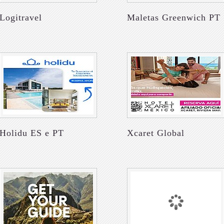
Logitravel
Maletas Greenwich PT
Holidu ES e PT
Xcaret Global