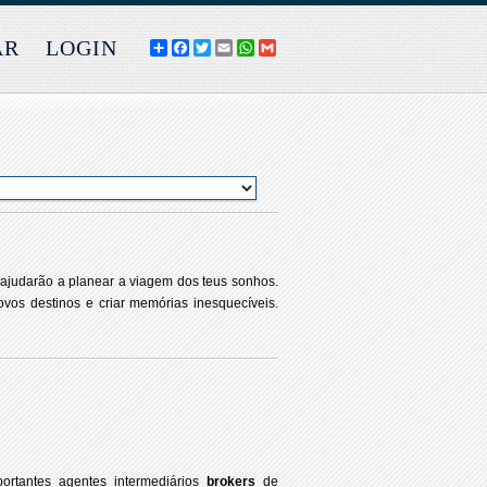
AR
LOGIN
COMPARTILHE
FACEBOOK
TWITTER
EMAIL
WHATSAPP
GMAIL
 ajudarão a planear a viagem dos teus sonhos.
ovos destinos e criar memórias inesquecíveis.
rtantes agentes intermediários
brokers
de